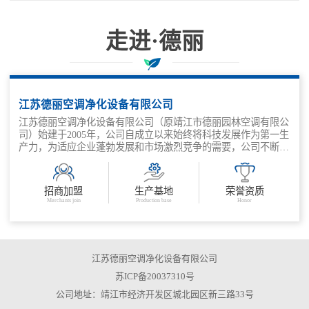
走进·德丽
科技兴企、质量取胜、管理增效
江苏德丽空调净化设备有限公司
江苏德丽空调净化设备有限公司（原靖江市德丽园林空调有限公
司）始建于2005年，公司自成立以来始终将科技发展作为第一生
产力，为适应企业蓬勃发展和市场激烈竞争的需要，公司不断深
化改革，抓住机遇，走出了一条适应市场需求，科技兴企、质量
取胜、管理增效的发展之路。公司主要产品有：金属外壳消声
器、结构片式消声器、管道式消声器、组合风阀、风量调节阀、
招商加盟
生产基地
荣誉资质
余压阀、各类防火阀等。
Merchants join
Production base
Honor
江苏德丽空调净化设备有限公司
苏ICP备20037310号
公司地址：靖江市经济开发区城北园区新三路33号